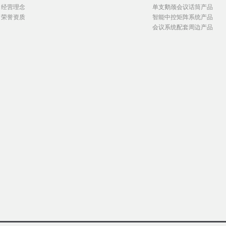
经营理念
单支鹅颈会议话筒产品
荣誉资质
智能中控矩阵系统产品
会议系统配套周边产品