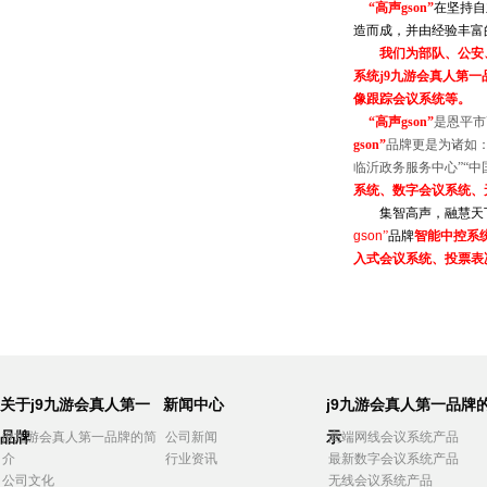
“
高声
gson
”
在坚持自
造而成，并由经验丰富
我们为部队、公安
系统
j9九游会真人第
像跟踪会议系统等。
“
高声
gson
”
是恩平市
gson
”
品牌更是为诸如
临沂政务服务中心”“中
系统、数字会议系统、
集智高声，融慧天
gson
”
品牌
智能中控系
入式会议系统、投票表
关于j9九游会真人第一
新闻中心
j9九游会真人第一品牌
品牌
示
j9九游会真人第一品牌的简
公司新闻
高端网线会议系统产品
介
行业资讯
最新数字会议系统产品
公司文化
无线会议系统产品