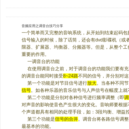
音频应用之调音台技巧分享
一个简单而又完整的音响系统，从开始到结束起码包
信号输入的时候，除了话筒，还会有
dvd
影碟机（或
限器、扩展器、均衡器、分频器等。但是，从整个工
重要的作用。
一
调音台的功能
在使用调音台之前，对于调音台的功能我们要有充
的调音台能同时接受
8~24
路
不同的信号，并分别对这
第一个功能是对节目信号进行
放大
。当各种不同节
信号
。如各种乐器的音乐信号与人声信号在幅度上就
第二个功能是分别对各种信号进行频率调整（即
调
对声音的影响使音色产生很大的变化。音响师要根据
个声道都具有相同的
处理手段，如：
3
段均衡、增益
第三个功能是
信号的合并
。调音台将各路信号调整
最基本的功能。