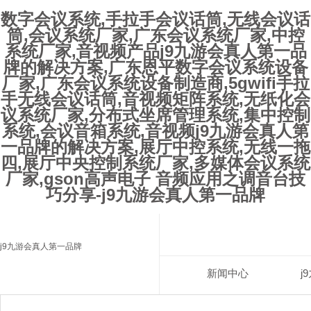
数字会议系统,手拉手会议话筒,无线会议话
筒,会议系统厂家,广东会议系统厂家,中控
系统厂家,音视频产品j9九游会真人第一品
牌的解决方案,广东恩平数字会议系统设备
厂家,广东会议系统设备制造商,5gwifi手拉
手无线会议话筒,音视频矩阵系统,无纸化会
议系统厂家,分布式坐席管理系统,集中控制
系统,会议音箱系统,音视频j9九游会真人第
一品牌的解决方案,展厅中控系统,无线一拖
四,展厅中央控制系统厂家,多媒体会议系统
厂家,gson高声电子 音频应用之调音台技
巧分享-j9九游会真人第一品牌
j9九游会真人第一品牌
新闻中心
j