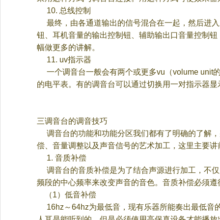
10.
总线控制
最终，由各通道输出的信号混合在一起，然后进入
钮、耳机音量的输出控制钮、辅助输出口音量控制钮
幅做更多的讲解。
11. uv
指示器
一个调音台一般会有两个或更多
vu
（
volume unit
的电平表。有的调音台可以通过切换用一对指示
器显
三
调音台的调音技巧
调音台的功能和功能分区我们都有了明确的了解，
偿、音量调整以及声音信号的艺术加工，这里主要讲
1.
音质补偿
调音台的音质补偿是为了结合声源进行加工，不仅
频段的中心频率来改变声音的音色。音质补偿必须遵
（
1
）低音补偿
16hz
～
64hz
为最低音，现有乐器所能奏出最低音
人耳是能听到的，但是必须使用高保真设备才能播放