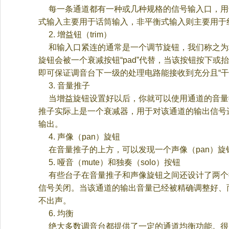
每一条通道都有一种或几种规格的信号输入口，用
式输入主要用于话筒输入，非平衡式输入则主要用于
2.
增益钮（
trim
）
和输入口紧连的通常是一个调节旋钮，我们称之为
旋钮会被一个衰减按钮
“pad”
代替，当该按钮按下或抬
即可保证调音台下一级的处理电路能接收到充分且
“
干
3.
音量推子
当增益旋钮设置好以后，你就可以使用通道的音量
推子
实际上是一个衰减器，用于对该通道的输出信号
输出。
4.
声像（
pan
）旋钮
在音量推子的上方，可以发现一个声像（
pan
）旋
5.
哑音（
mute
）和独奏（
solo
）按钮
有些台子在音量推子和声像旋钮之间还设计了两个
信号关闭。当该通道的输出音量已经被精确调整好、
不出声。
6.
均衡
绝大多数调音台都提供了一定的通道均衡功能。很