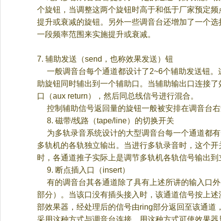
个旋钮，当调整这两个旋钮时高于和低于厂家预定频
提升或衰减的旋钮。另外一些调音台还增加了一个选
一段频率范围来实施提升或衰减。
7.
辅助发送（
send
，也称效果发送）钮
一般调音台每个通道都设计了
2~6
个辅助发送钮。
助旋钮同时辅出到一个辅助口。当辅助输出口连接了
口（
aux return
），然后同总线信号进行混合。
控制辅助信号返回量的旋钮一般被安排在调音台右
8.
磁带
/
线路（
tape/line
）的切换开关
为多轨录音系统设计的大型调音台每一个通道都有
多轨机的各轨独立输出。当进行多轨录音时，这个开
时，各通道推子实际上是调节多轨机各轨信号输出到
9.
断点插入口（
insert
）
有的调音台其各通道除了具有上述所讲的输入口外
部分）。当该口没有插头接入时，该通道信号按上述
部效果器，经处理后的信号由
ring
部分返回至该通道
采用这种方式与调音台连接。用这种方式可使效果器