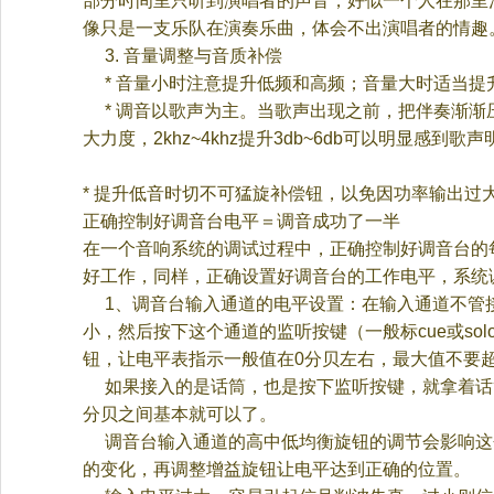
部分时间里只听到演唱者的声音，好似一个人在那里
像只是一支乐队在演奏乐曲，体会不出演唱者的情趣
3.
音量调整与音质补偿
*
音量小时注意提升低频和高频；音量大时适当提
*
调音以歌声为主。当歌声出现之前，把伴奏渐渐
大力度，
2khz~4khz
提升
3db~6db
可以明显感到歌声
*
提升低音时切不可猛旋补偿钮，以免因功率输出过
正确控制好调音台电平＝调音成功了一半
在一个音响系统的调试过程中，正确控制好调音台的
好工作，同样，正确设置好调音台的工作电平，系统
1
、调音台输入通道的电平设置：在输入通道不管
小，然后按下这个通道的监听按键（一般标
cue
或
sol
钮，让电平表指示一般值在
0
分贝左右，最大值不要
如果接入的是话筒，也是按下监听按键，就拿着话
分贝之间基本就可以了。
调音台输入通道的高中低均衡旋钮的调节会影响这
的变化，再调整增益旋钮让电平达到正确的位置。