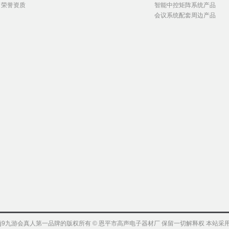
荣誉资质
智能中控矩阵系统产品
会议系统配套周边产品
j9九游会真人第一品牌的版权所有 © 恩平市高声电子器材厂 保留一切解释权 本站