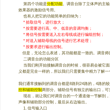
第四个功能是
分配功能
。调音台除了立体声的主输
效果器的激励信号用。
也有人把它的功能简单的归纳为：
*
拾取信号，进行放大；
*
按需要进行高、中、低音的音调均衡；
*
将信号按需要送入左右母线或进行编组控制；
*
对送入辅助母线的信号进行艺术处理；
*
按要求进行输出控制。
但是，无论怎么表述，其功能都是一致的。调音师
二
调音台的功能分区
当我们刚开始接触调音台的时候，很容易会被它面
义都是完全一样的，所以我们只需要集中精力了解一
我们通常接触到的调音台都是
8
路到
24
路的，
4
路的较
控和辅助控制
两部分。辅助信号有独立的输出口，可
现在，就让我们对调音台的一个通道做一节解剖，
声像和辅助部分控制，最后从右边输出。
1.
信号输入口