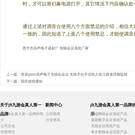
时，才可以将幻象电源打开，其它情况下均应确认处
通过上述对调音台使用八个方面禁忌的介绍，相信大
一致的，因此知道了上面八个使用禁忌，才能使调音
恩平市高声电子器材厂 智能会议系统厂家
上一篇：
恭喜gson高声电子无纸化会议 无线手拉手话筒入驻江西省洪都监狱
下一篇：
国庆放假通知
关于j9九游会真人第一
新闻中心
j9九游会真人第一品牌
品牌
示
j9九游会真人第一品牌的简
公司新闻
高端网线会议系统产品
介
行业资讯
最新数字会议系统产品
公司文化
无线会议系统产品
经营理念
单支鹅颈会议话筒产品