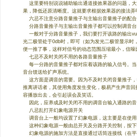
这里要特别说说辅助输出通道接效果器的问题，大
果，降低还原清晰度。这就要求根据效果器的接法弄
六忌不注意分路音量推子与主输出音量推子的配合
分路音量推子与主输出音量推子都可以控制调音台
一般对于分路音量推子，我们要打开该路的输出
vu
光二极管处于
0db
时，即可（如为发光二极管显示时
便一推了事，这样对信号的动态范围压缩最小，信噪
七忌不及时关闭不用的各路音量推子
每一分路的音量推子都对应着该路的输入信号。当
音台馈送给扩声系统。
这方面是调音的需要。因为不及时关闭音量推子，
推离讲话者，其使用角度发生变化，极易产生声音回
容播放出去，会引起误会及笑话。
因此，应养成及时关闭不用的调音台输入通路的音
八忌乱打开幻象电源开关
调音台上一般均设置了幻象电源，这主要是在使用
这种幻象电源一般由总开关及分路开关控制，按下
幻象电源的施加方法是直接通过话筒连接线（在平