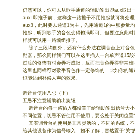
仍然可以，你可以从歌手通道的辅助输出即
aux
取出
aux1
即推子前，这样这一路推子不用推起就可将处理
aux3
，此时要以通道
1
为主，先用通道
1
的中频参量均
推起，听到歌手的音色变得饱满即可。但要注意此时
样就可以用一路编组推子。
除了三段均衡外，还有什么办法在调音台上对音色
励器，那么同样我们可以在这里插人一台单声道
15
段
过渡的修饰有时会弄巧成拙，反而把音色弄得非常难
这里也同样可对歌手音色作一定修饰的，比如你的通
也能达到补偿人声的效果。
调音台使用八忌（下）
五忌不注意辅助输出旋钮
调音台的每一路输入都设置了给辅助输出信号大小
不同位置，切忌不管使用不使用，要么处于关闭位置
其实调音台的使用是非常灵活的，不同的系统，不
给其他设备作为信号输入，如不了解，冒然置于
“
关
”