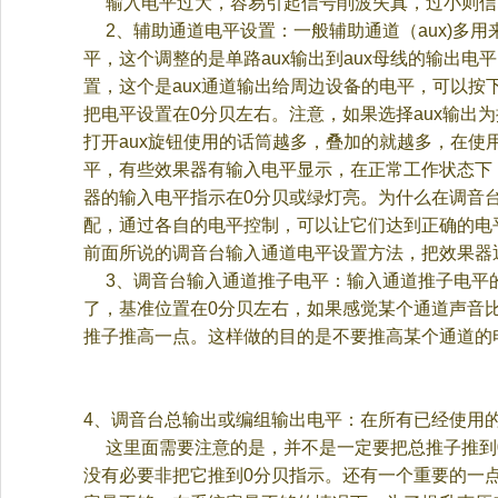
输入电平过大，容易引起信号削波失真，过小则信
2
、辅助通道电平设置：一般辅助通道（
aux)
多用
平，这个调整的是单路
aux
输出到
aux
母线的输出电平
置，这个是
aux
通道输出给周边设备的电平，可以按
把电平设置在
0
分贝左右。注意，如果选择
aux
输出为
打开
aux
旋钮使用的话筒越多，叠加的就越多，在使
平，有些效果器有输入电平显示，在正常工作状态下
器的输入电平指示在
0
分贝或绿灯亮。为什么在调音
配，通过各自的电平控制，可以让它们达到正确的电
前面所说的调音台输入通道电平设置方法，把效果器
3
、调音台输入通道推子电平：输入通道推子电平
了，基准位置在
0
分贝左右，如果感觉某个通道声音
推子推高一点。这样做的目的是不要推高某个通道的
4
、调音台总输出或编组输出电平：在所有已经使用
这里面需要注意的是，并不是一定要把总推子推到
没有必要非把它推到
0
分贝指示。还有一个重要的一