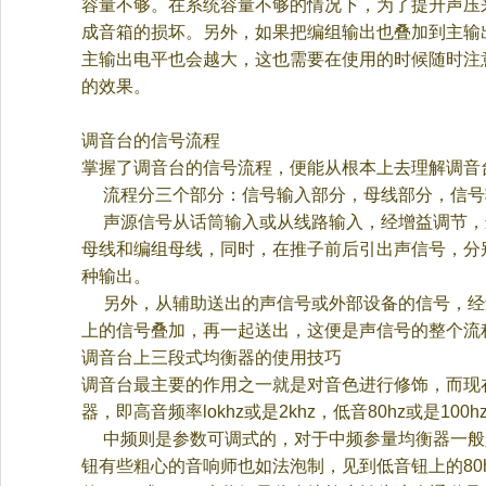
容量不够。在系统容量不够的情况下，为了提升声压
成音箱的损坏。另外，如果把编组输出也叠加到主输
主输出电平也会越大，这也需要在使用的时候随时注
的效果。
调音台的信号流程
掌握了调音台的信号流程，便能从根本上去理解调音
流程分三个部分：信号输入部分，母线部分，信号
声源信号从话筒输入或从线路输入，经增益调节，
母线和编组母线，同时，在推子前后引出声信号，分
种输出。
另外，从辅助送出的声信号或外部设备的信号，经
上的信号叠加，再一起送出，这便是声信号的整个流
调音台上三段式均衡器的使用技巧
调音台最主要的作用之一就是对音色进行修饰，而现
器，即高音频率
lokhz
或是
2khz
，低音
80hz
或是
100h
中频则是参数可调式的，对于中频参量均衡器一般
钮有些粗心的音响师也如法泡制，见到低音钮上的
80