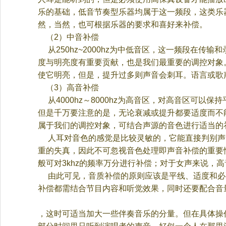
乐的基础，低音节奏型乐器均属于这一频段，这类乐
然，当然，也可根据乐器的要求和喜好来补偿。
（
2
）中音补偿
从
250hz~2000hz
为中低音区，这一频段在传输和
度与明亮度有重要贡献，也是我们最重要的调控对象
使它明亮，但是，提升过多则声音会刺耳。语言或歌
（
3
）高音补偿
从
4000hz
～
8000hz
为高音区，对高音区可以保持
但是千万要注意的是，无论衰减或提升都要适度而不
属于我们的调控对象，可结合声源的音色进行适当的
人耳对音色的感觉是比较灵敏的，它能直接判别声
重的失真，
因此不可忽视音色处理即声音补偿的重要
般可对
3khz
的频率万分进行补偿；对于女声来
说，高
由此可见，音质补偿的原则应该是平线、适度和必
补偿都需结合节目内容和听觉效果，同时还要配合音
，这时可适当加大一些伴奏音乐的分量。但在具体操