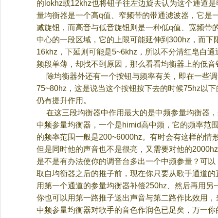
的
lokhz
或
12khz
也将钮子往左边旋去认为这个通道是
量均衡器是一个高
q
值、窄频带的带通滤波器，它是
减旋钮，而高音与低音旋钮则是一种低
q
值、宽频带
中心的一段区域，它的上限可能延伸到
300hz
，而下
16khz
，下延则可能是
5~6khz
，所以不分清红皂白通
频段单薄，却找不到原因，那么看看均衡器上的低音
除均衡器外还有一个按钮与频率有关，即在一些调
75~80hz
，这是说当这个按钮按下去的时候
75hz
以下
仍有提升作用。
在这三段均衡器中作用最大的是中频参量均衡器，
中频参量均衡器，一个是
himid
高中频，它的频率范
的频率范围一般是
200~6000hz
。有时会有这样的情
但是同时他的声音也不是很亮，又需要对他的
2000hz
是不是有办法使你的调音台多出一个中频参量？可以
取自均衡器之后的推子前，现在你只要从歌手通道的
用第一个通道的参量均衡器补偿
250hz
、然后再用另
你也可以用第一路推子送出声音与第二路作比效用，
中频参量均衡器对歌手的音色作润色已足矣，万一你