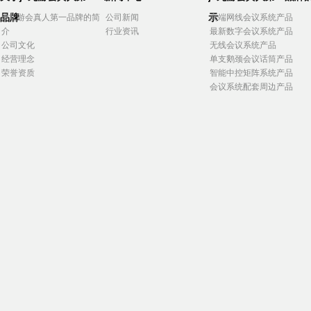
品牌
示
j9九游会真人第一品牌的简
公司新闻
高端网线会议系统产品
介
行业资讯
最新数字会议系统产品
公司文化
无线会议系统产品
经营理念
单支鹅颈会议话筒产品
荣誉资质
智能中控矩阵系统产品
会议系统配套周边产品