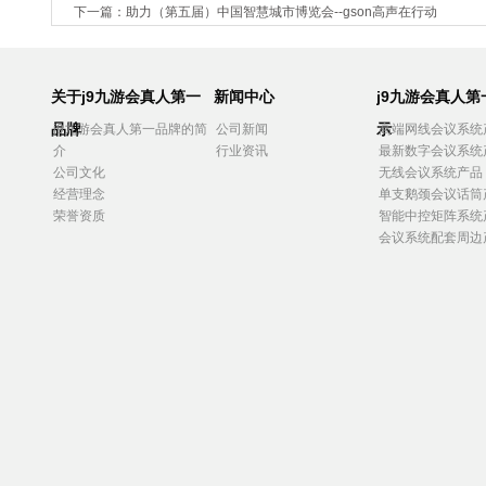
下一篇：
助力（第五届）中国智慧城市博览会--gson高声在行动
关于j9九游会真人第一
新闻中心
j9九游会真人
品牌
示
j9九游会真人第一品牌的简
公司新闻
高端网线会议系统
介
行业资讯
最新数字会议系统
公司文化
无线会议系统产品
经营理念
单支鹅颈会议话筒
荣誉资质
智能中控矩阵系统
会议系统配套周边