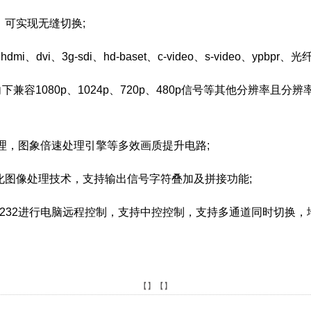
，可实现无缝切换;
dvi、3g-sdi、hd-baset、c-video、s-video、ypbp
)，向下兼容1080p、1024p、720p、480p信号等其他分辨率且
频处理，图象倍速处理引擎等多效画质提升电路;
锯齿、锐化图像处理技术，支持输出信号字符叠加及拼接功能;
和rs232进行电脑远程控制，支持中控控制，支持多通道同时切换，
【】【】