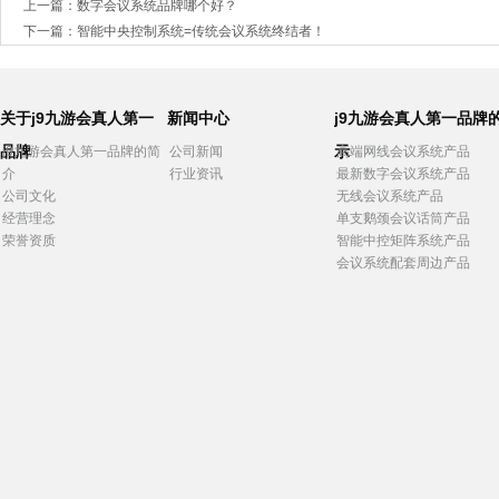
上一篇：
数字会议系统品牌哪个好？
下一篇：
智能中央控制系统=传统会议系统终结者！
关于j9九游会真人第一
新闻中心
j9九游会真人第一品牌
品牌
示
j9九游会真人第一品牌的简
公司新闻
高端网线会议系统产品
介
行业资讯
最新数字会议系统产品
公司文化
无线会议系统产品
经营理念
单支鹅颈会议话筒产品
荣誉资质
智能中控矩阵系统产品
会议系统配套周边产品