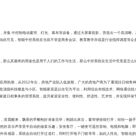
，并集 中控制电动窗帘、灯光、幕布等设备，通过大屏幕投影，营造出一个高清晰、
由此可见，智能中控系统在当前不管是商务会议、教育教学亦或是行业指挥调度等众
，那么其最终的用途也是用于人们的工作与生活，那么中控系统在生活中究竟是怎么
应用热潮，从2012年出，房地产业陷入低迷期，广大的房地产商为了重现往日销售
批顶级科技楼盘与小区。智能家居是以住宅为平台，利用综合布线技术、网络通信技术
家庭日程事务的管理系统，提升家居安全性、便利性、舒适性、艺术性，并实现环保
先，清晨醒来，飘香的早餐刚好准备完毕；刚踏出床沿，窗帘便徐徐打开；轻轻一扬手
悠然的音乐声享受半自动的做菜乐趣；安坐客厅，一键便可遥控音响、电视和电脑；即
红外传感器，系统会自动打开过道灯，同时打开电子门锁等等，如此人性化、智能化的