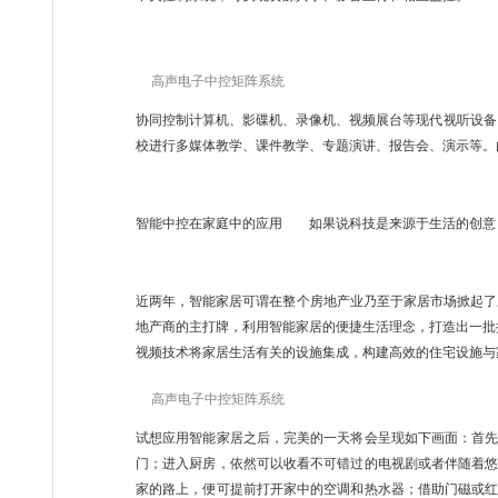
高声电子中控矩阵系统
协同控制计算机、影碟机、录像机、视频展台等现代视听设备
校进行多媒体教学、课件教学、专题演讲、报告会、演示等。
智能中控在家庭中的应用 如果说科技是来源于生活的创意
近两年，智能家居可谓在整个房地产业乃至于家居市场掀起了
地产商的主打牌，利用智能家居的便捷生活理念，打造出一批
视频技术将家居生活有关的设施集成，构建高效的住宅设施与
高声电子中控矩阵系统
试想应用智能家居之后，完美的一天将会呈现如下画面：首
门；进入厨房，依然可以收看不可错过的电视剧或者伴随着
家的路上，便可提前打开家中的空调和热水器；借助门磁或