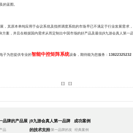
及的蓝图。
拓展，其原本单纯应用于会议系统及指挥调度系统的市场早已不满足于行业发展需求，
决方案，并且在根据国内需求从而定制出中国市场的好产品及最佳j9九游会真人第一
智能中控矩阵系统
电子为您提供专业的
设备，期待能为您服务：
13822325232
【】【】
第一品牌的产品展
j9九游会真人第一品牌
成功案例
的技术支持
产品
j9九游会真人第一品牌的友
经典案例