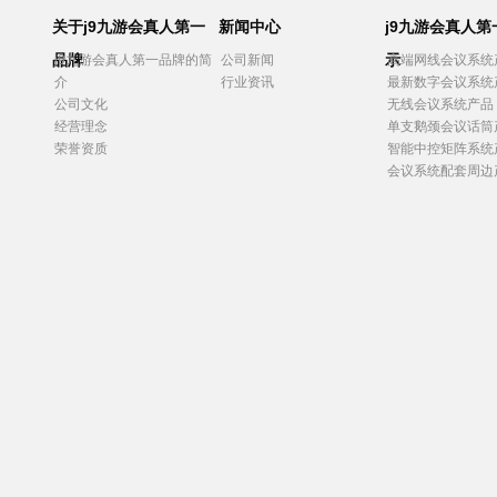
关于j9九游会真人第一
新闻中心
j9九游会真人
品牌
示
j9九游会真人第一品牌的简
公司新闻
高端网线会议系统
介
行业资讯
最新数字会议系统
公司文化
无线会议系统产品
经营理念
单支鹅颈会议话筒
荣誉资质
智能中控矩阵系统
会议系统配套周边