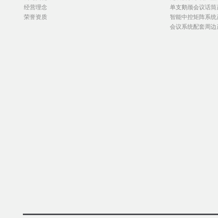
经营理念
单支鹅颈会议话筒
荣誉资质
智能中控矩阵系统
会议系统配套周边