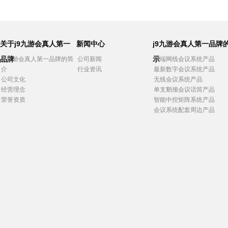
关于j9九游会真人第一
新闻中心
j9九游会真人第一品牌
品牌
示
j9九游会真人第一品牌的简
公司新闻
高端网线会议系统产品
介
行业资讯
最新数字会议系统产品
公司文化
无线会议系统产品
经营理念
单支鹅颈会议话筒产品
荣誉资质
智能中控矩阵系统产品
会议系统配套周边产品